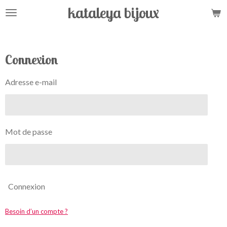
kataleya bijoux
Passer
au
contenu
principal
Connexion
Adresse e-mail
Mot de passe
Connexion
Besoin d’un compte ?