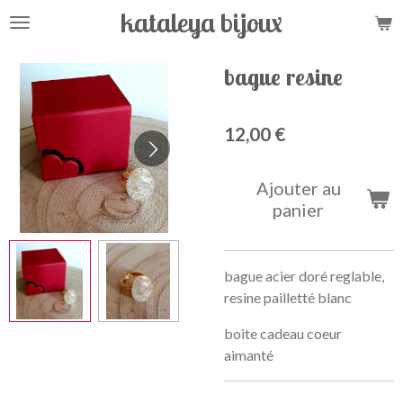
kataleya bijoux
Passer
au
contenu
bague resine
principal
12,00 €
Ajouter au
panier
bague acier doré reglable,
resine pailletté blanc
boite cadeau coeur
aimanté