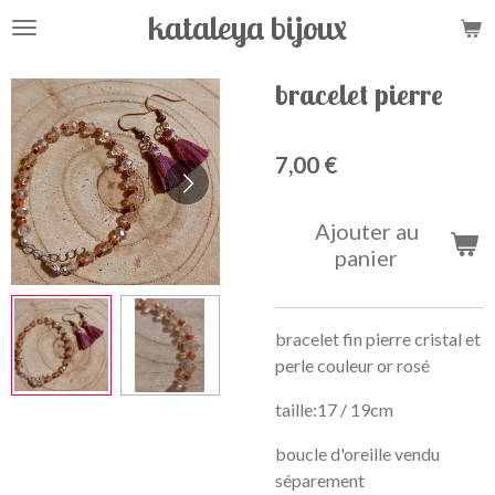
kataleya bijoux
Passer
au
contenu
bracelet pierre
principal
7,00 €
Ajouter au
panier
bracelet fin pierre cristal et
perle couleur or rosé
taille:17 / 19cm
boucle d'oreille vendu
séparement