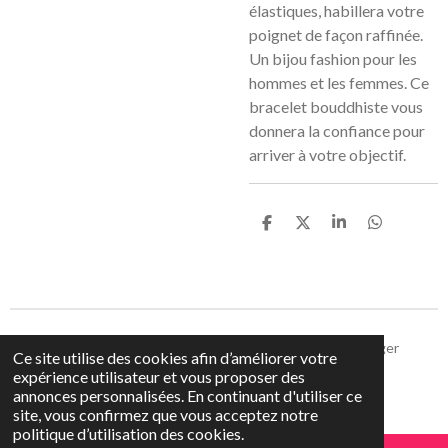
élastiques, habillera votre
poignet de façon raffinée.
Un bijou fashion pour les
hommes et les femmes. Ce
bracelet bouddhiste vous
donnera la confiance pour
arriver à votre objectif.
P
P
P
P
a
a
a
a
r
r
r
r
t
t
t
t
a
a
a
a
g
g
g
g
e
e
e
e
r
r
r
r
Partager
Partager
Partager
Épingler
Partager
Ce site utilise des cookies afin d’améliorer votre
expérience utilisateur et vous proposer des
© 2021 - 2026 kataleya bijoux
annonces personnalisées. En continuant d'utiliser ce
Propulsé par
Webador
site, vous confirmez que vous acceptez notre
politique d’utilisation des cookies.