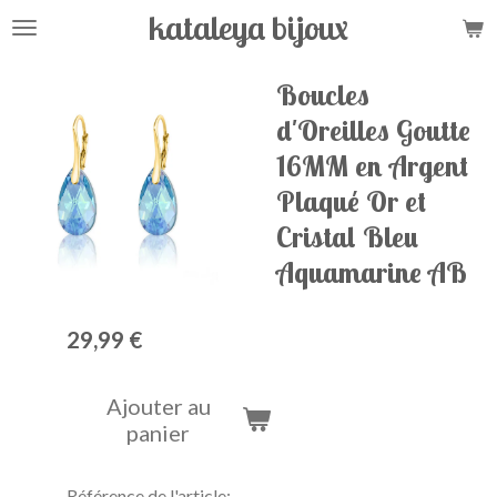
kataleya bijoux
Passer
au
contenu
Boucles
principal
d'Oreilles Goutte
16MM en Argent
Plaqué Or et
Cristal Bleu
Aquamarine AB
29,99 €
Ajouter au
panier
Référence de l'article: