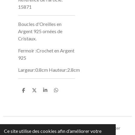
15871
Boucles d'Oreilles en
Argent 925 ornées de
Cristaux.
Fermoir :Crochet en Argent
925
Largeur:0.8cm
Hauteur:2.8cm
P
P
P
P
a
a
a
a
r
r
r
r
t
t
t
t
a
a
a
a
g
g
g
g
e
e
e
e
r
r
r
r
Partager
Partager
Partager
Épingler
Partager
Ce site utilise des cookies afin d’améliorer votre