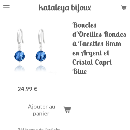
kataleya bijoux
Passer
au
contenu
Boucles
principal
d'Oreilles Rondes
à Facettes 8mm
en Argent et
Cristal Capri
Blue
24,99 €
Ajouter au
panier
Référence de l'article: