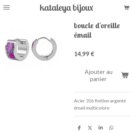
kataleya bijoux
Passer
au
contenu
boucle d'oreille
principal
émail
14,99 €
Ajouter au
panier
Acier 316 finition argenté
émail multicolore
P
P
P
P