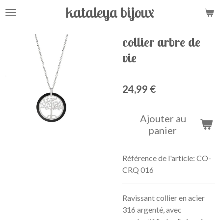
kataleya bijoux
Passer
au
contenu
collier arbre de
principal
vie
24,99 €
Ajouter au
panier
Référence de l'article:
CO-
CRQ 016
Ravissant collier en acier
316 argenté, avec