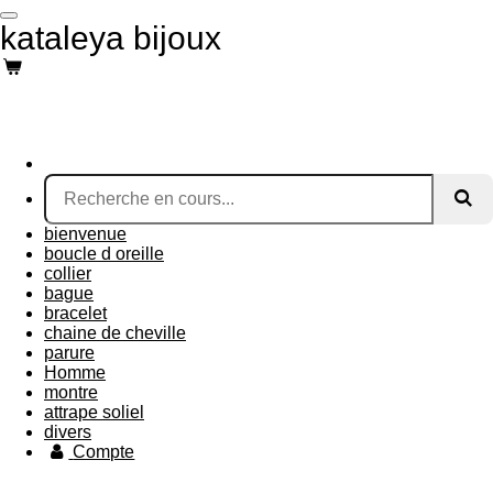
Passer
kataleya bijoux
au
contenu
principal
bienvenue
boucle d oreille
collier
bague
bracelet
chaine de cheville
parure
Homme
montre
attrape soliel
divers
Compte