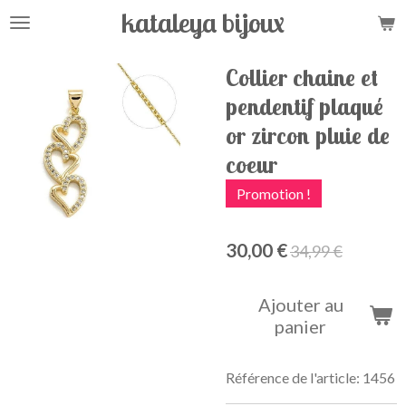
kataleya bijoux
Passer
au
contenu
Collier chaine et
principal
pendentif plaqué
or zircon pluie de
coeur
Promotion !
30,00 €
34,99 €
Ajouter au
panier
Référence de l'article:
1456