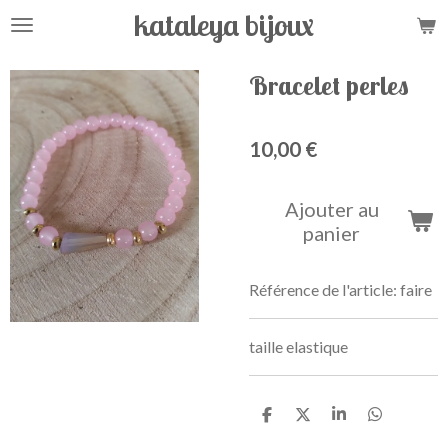
kataleya bijoux
Passer
au
contenu
Bracelet perles
principal
10,00 €
Ajouter au
panier
Référence de l'article:
faire
taille elastique
P
P
P
P
a
a
a
a