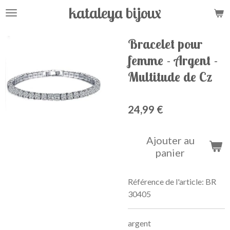
kataleya bijoux
Passer
au
contenu
Bracelet pour
principal
femme - Argent -
Multitude de Cz
24,99 €
Ajouter au
panier
Référence de l'article:
BR
30405
argent