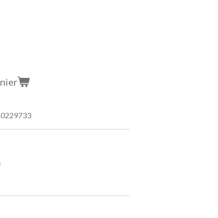
nier
B0229733
s