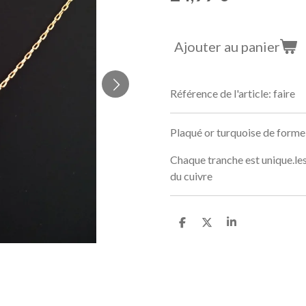
Ajouter au panier
Référence de l'article:
faire
Plaqué or turquoise de form
Chaque tranche est unique.les
du cuivre
P
P
P
a
a
a
r
r
r
t
t
t
a
a
a
g
g
g
e
e
e
r
r
r